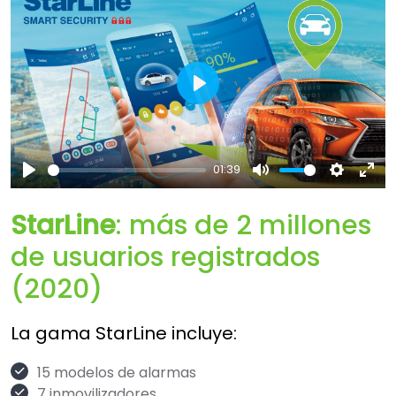
Play
01:39
Play
Mute
Settings
Ent
full
StarLine
: más de 2 millones
de usuarios registrados
(2020)
La gama StarLine incluye:
15 modelos de alarmas
7 inmovilizadores