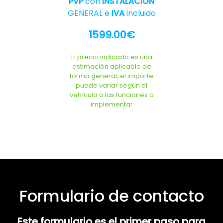
PVP
con
INSTALACION
GENERAL e
IVA
incluido
1599.00€
El precio indicado es una
estimación aplicable de
forma general, el importe
puede variar según el
vehículo o las funciones a
implementar
Formulario de contacto
Este formulario es el primer paso para