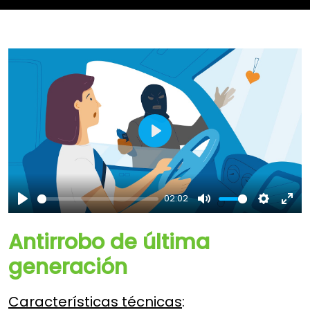
Play
02:02
Play
Mute
Settings
Ent
full
Antirrobo de última
generación
Características técnicas
: