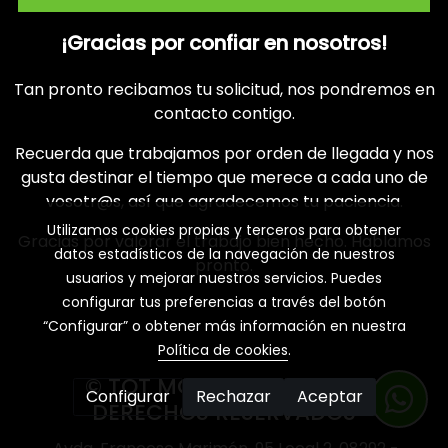
¡Gracias por confiar en nosotros!
Tan pronto recibamos tu solicitud, nos pondremos en
contacto contigo.
Recuerda que trabajamos por orden de llegada y nos
gusta destinar el tiempo que merece a cada uno de
vosotr@s, así que agradecemos tu paciencia.
Utilizamos cookies propias y terceros para obtener
Gracias por valorar el trabajo bien hecho. Hablamos
datos estadísticos de la navegación de nuestros
pronto.
usuarios y mejorar nuestros servicios. Puedes
configurar tus preferencias a través del botón
“Configurar” o obtener más información en nuestra
Política de cookies
.
© TOT MOBIL TODOS LOS
Configurar
Rechazar
Aceptar
DERECHOS RESERVADOS