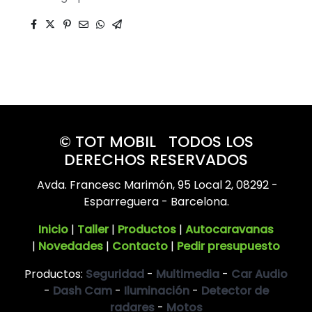
© TOT MOBIL TODOS LOS
DERECHOS RESERVADOS
Avda. Francesc Marimón, 95 Local 2, 08292 -
Esparreguera - Barcelona.
Inicio
|
Taller
|
Productos
|
Autocaravanas
|
Novedades
|
Contacto
|
Pedir presupuesto
Productos:
Seguridad
-
Multimedia
-
Car Audio
-
Dash Cam
-
Iluminación
-
Detector de
radares
-
Motos