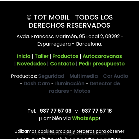
© TOT MOBIL TODOS LOS
DERECHOS RESERVADOS
Avda. Francesc Marimón, 95 Local 2, 08292 -
Esparreguera - Barcelona.
Inicio
|
Taller
|
Productos
|
Autocaravanas
|
Novedades
|
Contacto
|
Pedir presupuesto
Productos:
Seguridad
-
Multimedia
-
Car Audio
-
Dash Cam
-
Iluminación
-
Detector de
radares
-
Motos
Tel.
937 77 57 03
y
937 77 57 18
¡También vía
WhatsApp
!
Utilizamos cookies propias y terceros para obtener
Email:
totmobil@totmobil.com
datos estadísticos de la navegación de nuestros