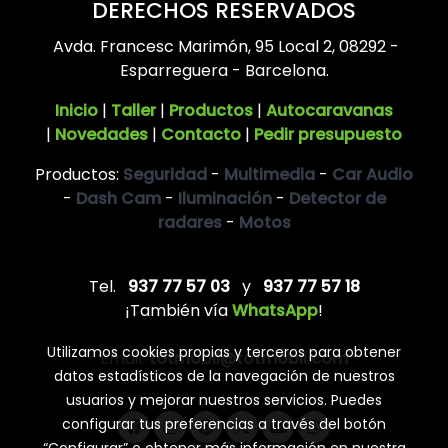
DERECHOS RESERVADOS
Avda. Francesc Marimón, 95 Local 2, 08292 -
Esparreguera - Barcelona.
Inicio
|
Taller
|
Productos
|
Autocaravanas
|
Novedades
|
Contacto
|
Pedir presupuesto
Productos:
Seguridad
-
Multimedia
-
Car Audio
-
Dash Cam
-
Iluminación
-
Detector de
radares
-
Motos
Tel.
937 77 57 03
y
937 77 57 18
¡También vía
WhatsApp
!
Utilizamos cookies propias y terceros para obtener
Email:
totmobil@totmobil.com
datos estadísticos de la navegación de nuestros
usuarios y mejorar nuestros servicios. Puedes
configurar tus preferencias a través del botón