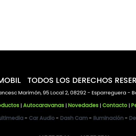
 MOBIL TODOS LOS DERECHOS RESE
ancesc Marimón, 95 Local 2, 08292 - Esparreguera - B
oductos
|
Autocaravanas
|
Novedades
|
Contacto
|
P
ltimedia
-
Car Audio
-
Dash Cam
-
Iluminación
-
De