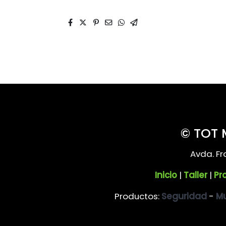
© TOT
Avda. Fr
Inicio
|
Taller
|
Pr
Productos:
Seguridad
-
Mu