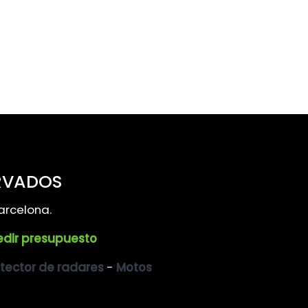
RVADOS
arcelona.
edir presupuesto
tector de radares
-
Motos