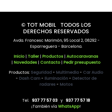
© TOT MOBIL TODOS LOS
DERECHOS RESERVADOS
Avda. Francesc Marimón, 95 Local 2, 08292 -
Esparreguera - Barcelona.
Inicio
|
Taller
|
Productos
|
Autocaravanas
|
Novedades
|
Contacto
|
Pedir presupuesto
Productos:
Seguridad
-
Multimedia
-
Car Audio
-
Dash Cam
-
Iluminación
-
Detector de
radares
-
Motos
Tel.
937 77 57 03
y
937 77 57 18
¡También vía
WhatsApp
!